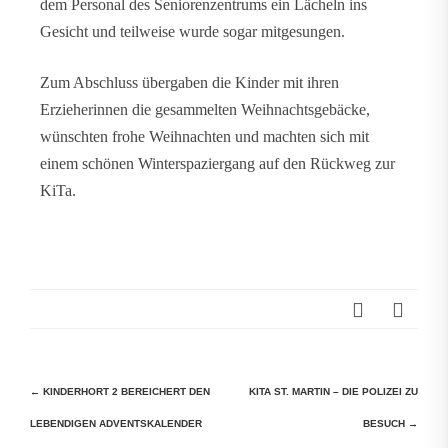
dem Personal des Seniorenzentrums ein Lächeln ins
Gesicht und teilweise wurde sogar mitgesungen.
Zum Abschluss übergaben die Kinder mit ihren
Erzieherinnen die gesammelten Weihnachtsgebäcke,
wünschten frohe Weihnachten und machten sich mit
einem schönen Winterspaziergang auf den Rückweg zur
KiTa.
Beitragsnavigation
←
KINDERHORT 2 BEREICHERT DEN
KITA ST. MARTIN – DIE POLIZEI ZU
LEBENDIGEN ADVENTSKALENDER
BESUCH
→