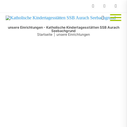
Phone
Facebook
Email
Kindertagesstätte St. Martin Herzogenaurach
unsere Einrichtungen - Katholische Kindertagesstätten SSB Aurach
Seebachgrund
Startseite
|
unsere Einrichtungen
Kinderhaus St. Franziskus Herzobase