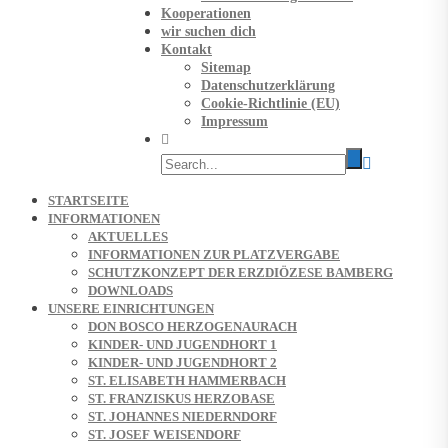
Kooperationen
wir suchen dich
Kontakt
Sitemap
Datenschutzerklärung
Cookie-Richtlinie (EU)
Impressum
STARTSEITE
INFORMATIONEN
AKTUELLES
INFORMATIONEN ZUR PLATZVERGABE
SCHUTZKONZEPT DER ERZDIÖZESE BAMBERG
DOWNLOADS
UNSERE EINRICHTUNGEN
DON BOSCO HERZOGENAURACH
KINDER- UND JUGENDHORT 1
KINDER- UND JUGENDHORT 2
ST. ELISABETH HAMMERBACH
ST. FRANZISKUS HERZOBASE
ST. JOHANNES NIEDERNDORF
ST. JOSEF WEISENDORF