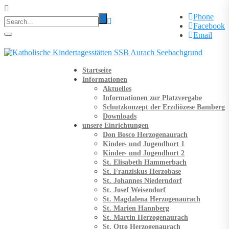
Phone
Facebook
Email
Startseite
Informationen
Aktuelles
Informationen zur Platzvergabe
Schutzkonzept der Erzdiözese Bamberg
Downloads
unsere Einrichtungen
Don Bosco Herzogenaurach
Kinder- und Jugendhort 1
Kinder- und Jugendhort 2
St. Elisabeth Hammerbach
St. Franziskus Herzobase
St. Johannes Niederndorf
St. Josef Weisendorf
St. Magdalena Herzogenaurach
St. Marien Hannberg
St. Martin Herzogenaurach
St. Otto Herzogenaurach