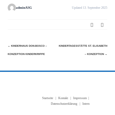
adminASG
Updated 13. September 2025
Beitragsnavigation
←
KINDERHAUS DON-BOSCO –
KINDERTAGESSTÄTTE ST. ELISABETH
KONZEPTION KINDERKRIPPE
– KONZEPTION
→
Startseite
|
Kontakt
|
Impressum
|
Datenschutzerklärung
| Intern