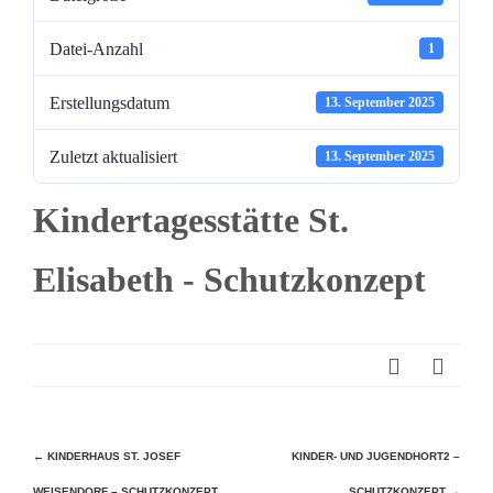
Datei-Anzahl
1
Erstellungsdatum
13. September 2025
Zuletzt aktualisiert
13. September 2025
Kindertagesstätte St.
Elisabeth - Schutzkonzept
Beitragsnavigation
←
KINDERHAUS ST. JOSEF
KINDER- UND JUGENDHORT2 –
WEISENDORF – SCHUTZKONZEPT
SCHUTZKONZEPT
→