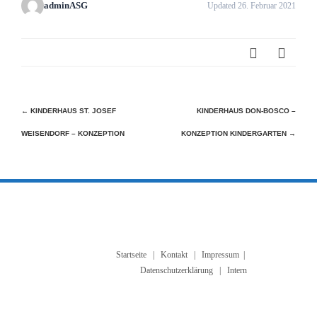
adminASG
Updated 26. Februar 2021
Beitragsnavigation
←
KINDERHAUS ST. JOSEF
KINDERHAUS DON-BOSCO –
WEISENDORF – KONZEPTION
KONZEPTION KINDERGARTEN
→
Startseite
|
Kontakt
|
Impressum
|
Datenschutzerklärung
| Intern