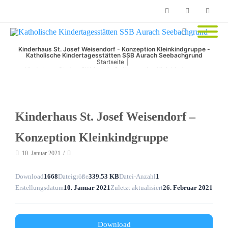
Phone
Facebook
Email
Kinderhaus St. Josef Weisendorf - Konzeption Kleinkindgruppe -
Katholische Kindertagesstätten SSB Aurach Seebachgrund
Startseite
|
Kinderhaus St. Josef Weisendorf – Konzeption Kleinkindgruppe
Kinderhaus St. Josef Weisendorf –
Konzeption Kleinkindgruppe
10. Januar 2021
Download
1668
Dateigröße
339.53 KB
Datei-Anzahl
1
Erstellungsdatum
10. Januar 2021
Zuletzt aktualisiert
26. Februar 2021
Download