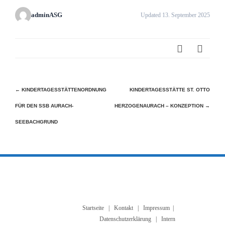
adminASG
Updated 13. September 2025
Beitragsnavigation
←
KINDERTAGESSTÄTTENORDNUNG
KINDERTAGESSTÄTTE ST. OTTO
FÜR DEN SSB AURACH-
HERZOGENAURACH – KONZEPTION
→
SEEBACHGRUND
Startseite
|
Kontakt
|
Impressum
|
Datenschutzerklärung
| Intern