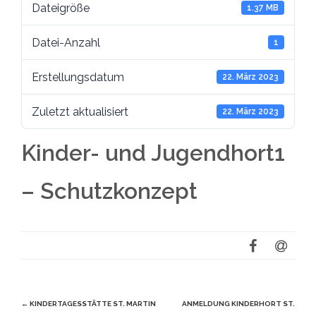
Dateigröße
1.37 MB
Datei-Anzahl
1
Erstellungsdatum
22. März 2023
Zuletzt aktualisiert
22. März 2023
Kinder- und Jugendhort1
– Schutzkonzept
Beitragsnavigation
←
KINDERTAGESSTÄTTE ST. MARTIN
ANMELDUNG KINDERHORT ST.